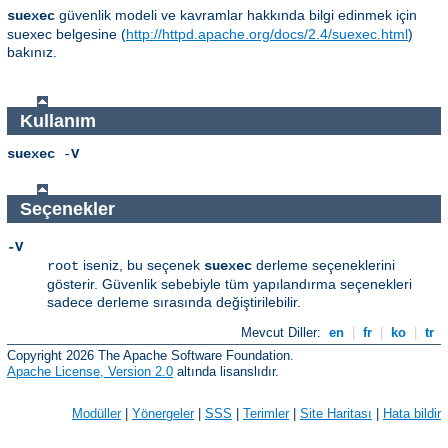
güvenlik modeli ve kavramlar hakkında bilgi edinmek için
suexec
suexec belgesine (
http://httpd.apache.org/docs/2.4/suexec.html
)
bakınız.
Kullanım
suexec
-
V
Seçenekler
-V
iseniz, bu seçenek
derleme seçeneklerini
root
suexec
gösterir. Güvenlik sebebiyle tüm yapılandırma seçenekleri
sadece derleme sırasında değiştirilebilir.
Mevcut Diller:
en
|
fr
|
ko
|
tr
Copyright 2026 The Apache Software Foundation.
Apache License, Version 2.0
altında lisanslıdır.
Modüller
|
Yönergeler
|
SSS
|
Terimler
|
Site Haritası
|
Hata bildir